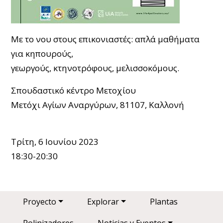
Με το νου στους
επικονιαστές:
απλά μαθήματα
για
κηπουρούς,
γεωργούς,
κτηνοτρόφους,
μελισσοκόμους.
Σ
π
ουδαστικό
κέντρο
Μετοχίου
Μετόχι
Αγίων
Αναργύρων
, 81107,
Καλλονή
Τρίτη
, 6
Ιουνίου
2023
18:30-20:30
Main navigation
Proyecto
Explorar
Plantas