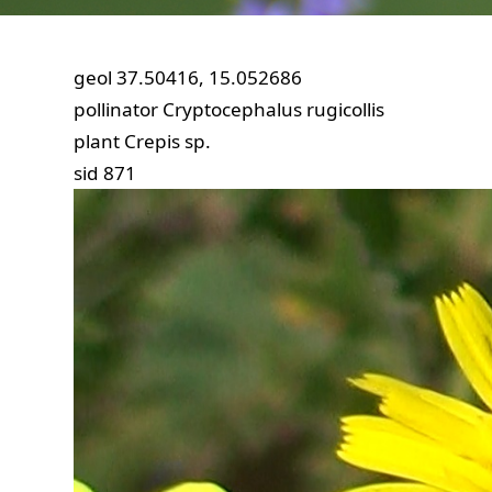
geol
37.50416, 15.052686
pollinator
Cryptocephalus rugicollis
plant
Crepis sp.
sid
871