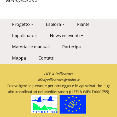
Bombyella atra
Main navigation
Progetto
Esplora
Piante
Impollinatori
News ed eventi
Materiali e manuali
Partecipa
Mappa
Contatti
LIFE 4 Pollinators
life4pollinators@unibo.it
Coinvolgere le persone per proteggere le api selvatiche e gli
altri impollinatori nel Mediterraneo (LIFE18 GIE/IT/000755)