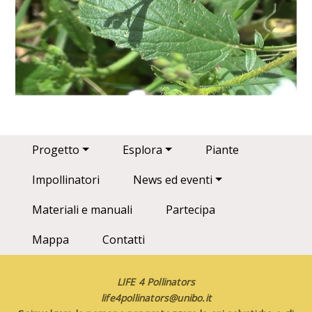
Main navigation
Progetto
Esplora
Piante
Impollinatori
News ed eventi
Materiali e manuali
Partecipa
Mappa
Contatti
LIFE 4 Pollinators
life4pollinators@unibo.it