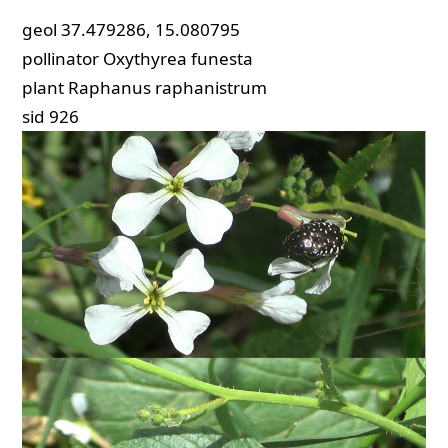
geol
37.479286, 15.080795
pollinator
Oxythyrea funesta
plant
Raphanus raphanistrum
sid
926