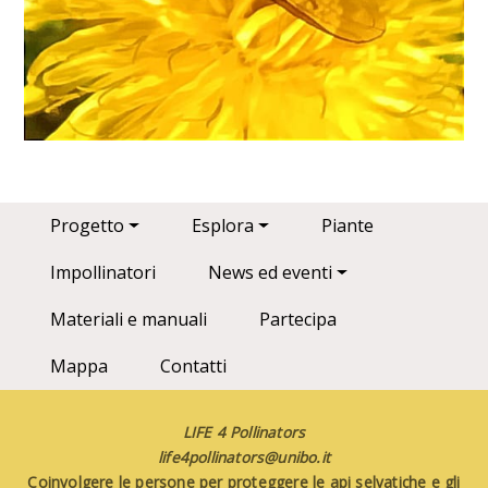
Main navigation
Progetto
Esplora
Piante
Impollinatori
News ed eventi
Materiali e manuali
Partecipa
Mappa
Contatti
LIFE 4 Pollinators
life4pollinators@unibo.it
Coinvolgere le persone per proteggere le api selvatiche e gli