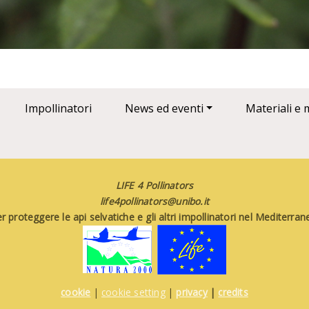
Impollinatori
News ed eventi
Materiali e 
LIFE 4 Pollinators
life4pollinators@unibo.it
 proteggere le api selvatiche e gli altri impollinatori nel Mediterr
cookie
|
cookie setting
|
privacy
|
credits