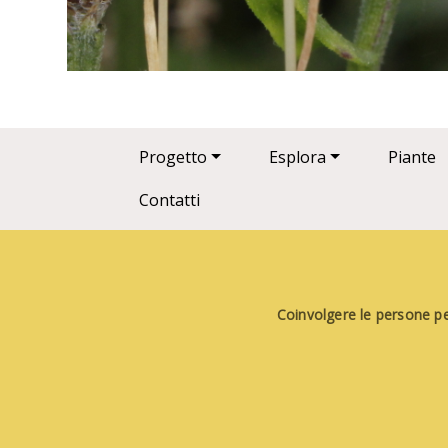
Main navigation
Progetto
Esplora
Piante
Contatti
Coinvolgere le persone per