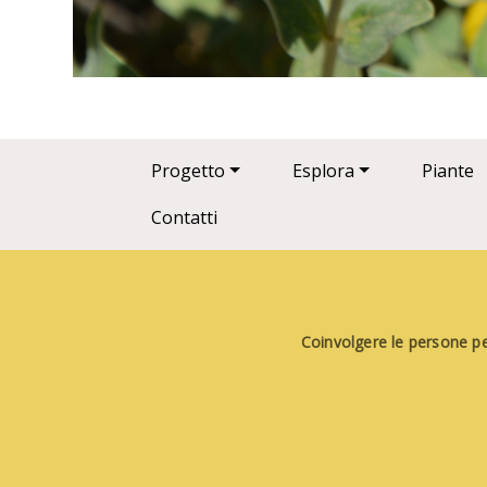
Main navigation
Progetto
Esplora
Piante
Contatti
Coinvolgere le persone per