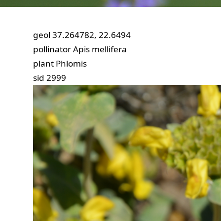
geol
37.264782, 22.6494
pollinator
Apis mellifera
plant
Phlomis
sid
2999