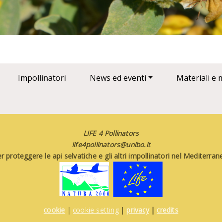
Impollinatori
News ed eventi
Materiali e 
LIFE 4 Pollinators
life4pollinators@unibo.it
 proteggere le api selvatiche e gli altri impollinatori nel Mediterr
cookie
|
cookie setting
|
privacy
|
credits