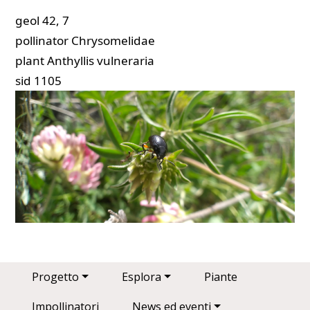
geol
42, 7
pollinator
Chrysomelidae
plant
Anthyllis vulneraria
sid
1105
Main navigation
Progetto
Esplora
Piante
Impollinatori
News ed eventi