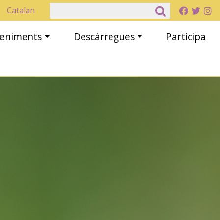
Cerca
Catalan
eveniments
Descàrregues
Participa