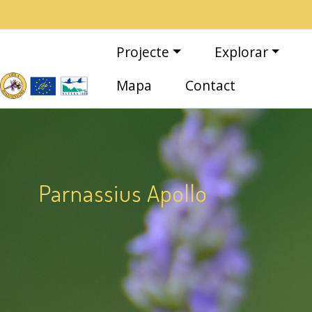
Vés al contingut
Navegació principal
Projecte
Explorar
Mapa
Contact
Parnassius Apollo