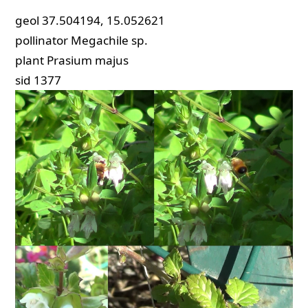
geol
37.504194, 15.052621
pollinator
Megachile sp.
plant
Prasium majus
sid
1377