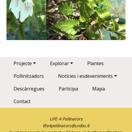
Main navigation
Projecte
Explorar
Plantes
Pollinitzadors
Notícies i esdeveniments
Descàrregues
Participa
Mapa
Contact
LIFE 4 Pollinators
life4pollinators@unibo.it