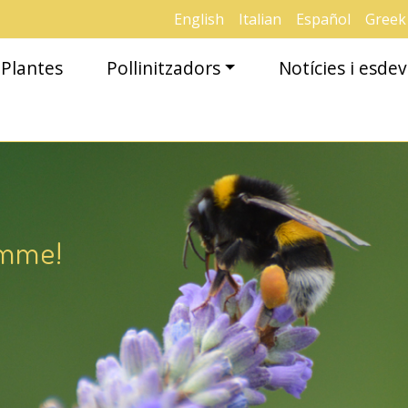
English
Italian
Español
Greek
Plantes
Pollinitzadors
Notícies i esd
amme!