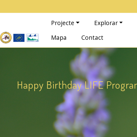
Vés al contingut
Navegació principal
Projecte
Explorar
Mapa
Contact
Happy Birthday LIFE Progr