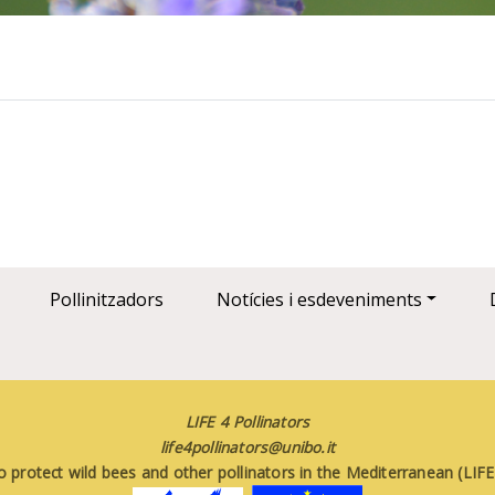
Pollinitzadors
Notícies i esdeveniments
LIFE 4 Pollinators
life4pollinators@unibo.it
o protect wild bees and other pollinators in the Mediterranean (LI