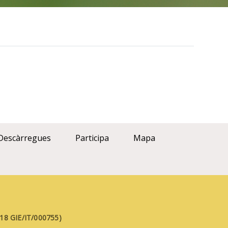
Descàrregues
Participa
Mapa
FE18 GIE/IT/000755)