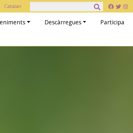
Cerca
Catalan
eveniments
Descàrregues
Participa