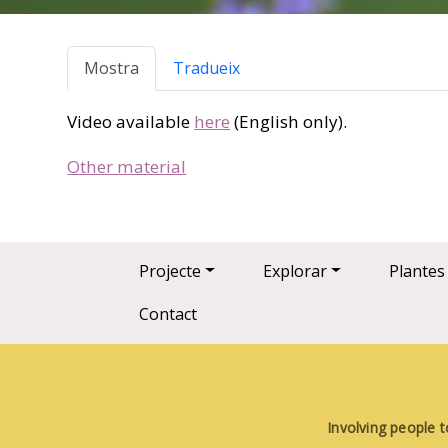
Pestanyes primàries
Mostra
Tradueix
Video available
here
(English only).
type
Other material
Main navigation
Projecte
Explorar
Plantes
Contact
Involving people t