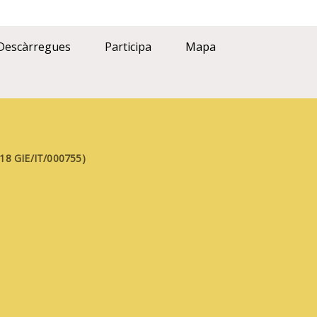
Descàrregues
Participa
Mapa
FE18 GIE/IT/000755)