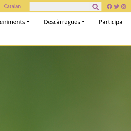
Cerca
Catalan
eveniments
Descàrregues
Participa