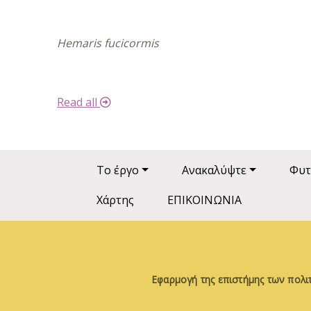
Hemaris fucicormis
Read all
Main navigation
Το έργο
Ανακαλύψτε
Φυτ
Χάρτης
ΕΠΙΚΟΙΝΩΝΙΑ
Εφαρμογή της επιστήμης των πολι