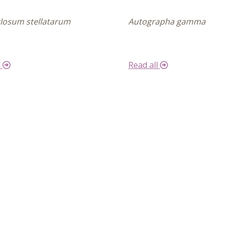
losum stellatarum
Autographa gamma
l
Read all