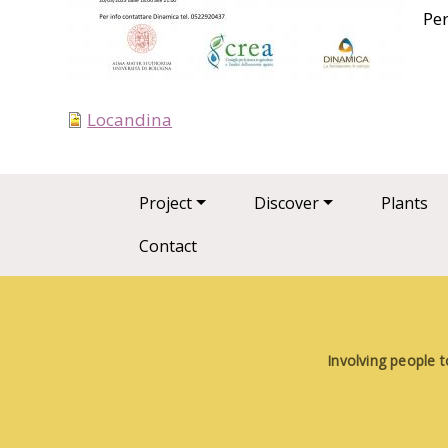
Per
Locandina
Main navigation
Project
Discover
Plants
Contact
Involving people t