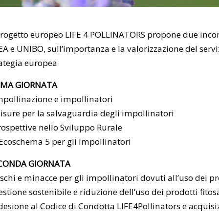
progetto europeo LIFE 4 POLLINATORS propone due incontri
A e UNIBO, sull’importanza e la valorizzazione del servi
rategia europea
IMA GIORNATA
mpollinazione e impollinatori
isure per la salvaguardia degli impollinatori
rospettive nello Sviluppo Rurale
’Ecoschema 5 per gli impollinatori
CONDA GIORNATA
ischi e minacce per gli impollinatori dovuti all’uso dei pr
estione sostenibile e riduzione dell’uso dei prodotti fitos
desione al Codice di Condotta LIFE4Pollinators e acquis