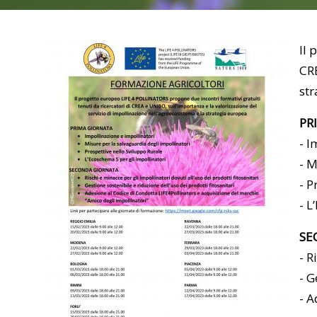
Il 
CRE
st
PR
- I
- M
- P
- L
SE
- R
- G
- A