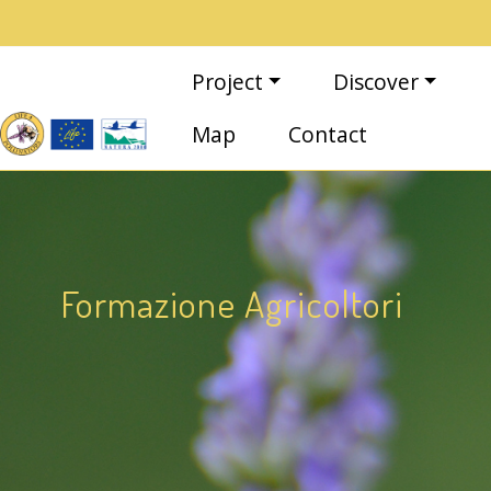
Skip to main content
Main navigation
Project
Discover
Map
Contact
Formazione Agricoltori