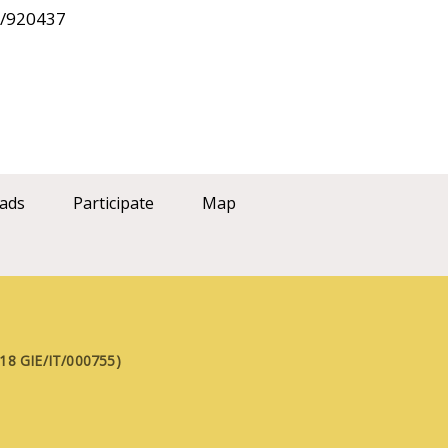
22/920437
ads
Participate
Map
FE18 GIE/IT/000755)