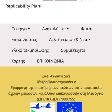
Replicability Plan!
Main navigation
Το έργο
Ανακαλύψτε
Φυτά
Επικονιαστές
Δελτία τύπου & Νέα
Υλικό τεκμηρίωσης
Συμμετέχετε
Χάρτης
ΕΠΙΚΟΙΝΩΝΙΑ
LIFE 4 Pollinators
life4pollinators@unibo.it
Εφαρμογή της επιστήμης των πολιτών στην προστασία
άγριων μελισσών και άλλων επικονιαστών στη Μεσόγειο
(LIFE18 GIE/IT/000755)