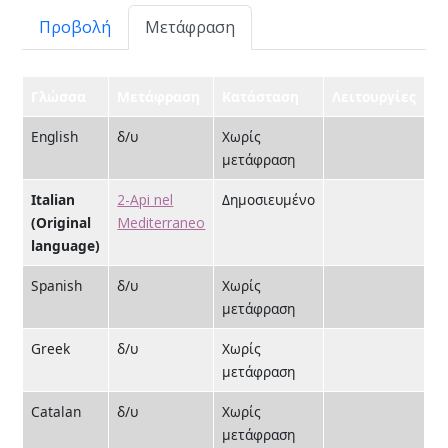
Πρωτεύουσες καρτέλες
Προβολή
Μετάφραση
Γλώσσα
Μετάφραση
Κατάσταση
Λειτουργίες
English
δ/υ
Χωρίς
μετάφραση
Italian
2-Api nel
Δημοσιευμένο
(Original
Mediterraneo
language)
Spanish
δ/υ
Χωρίς
μετάφραση
Greek
δ/υ
Χωρίς
μετάφραση
Catalan
δ/υ
Χωρίς
μετάφραση