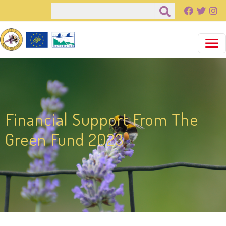
Παράκαμψη προς το κυρίως περιεχόμενο
Αναζήτηση
Financial Support From The
Green Fund 2023