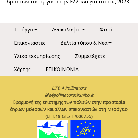
δράσεων του έργου στην Ελλάδα για το έτος 2023.
Main navigation
Το έργο
Ανακαλύψτε
Φυτά
Επικονιαστές
Δελτία τύπου & Νέα
Υλικό τεκμηρίωσης
Συμμετέχετε
Χάρτης
ΕΠΙΚΟΙΝΩΝΙΑ
LIFE 4 Pollinators
life4pollinators@unibo.it
Εφαρμογή της επιστήμης των πολιτών στην προστασία
άγριων μελισσών και άλλων επικονιαστών στη Μεσόγειο
(LIFE18 GIE/IT/000755)