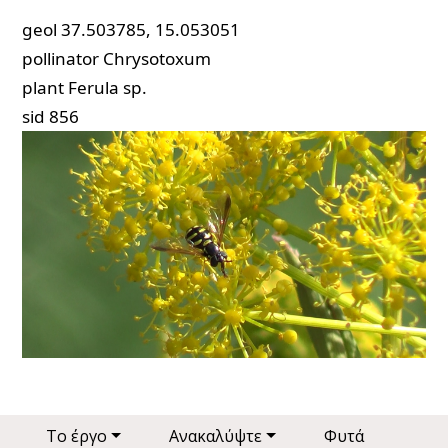
geol
37.503785, 15.053051
pollinator
Chrysotoxum
plant
Ferula sp.
sid
856
Main navigation
Το έργο
Ανακαλύψτε
Φυτά