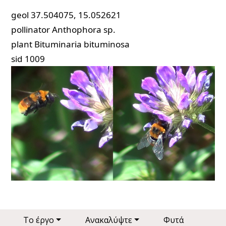
geol
37.504075, 15.052621
pollinator
Anthophora sp.
plant
Bituminaria bituminosa
sid
1009
Main navigation
Το έργο
Ανακαλύψτε
Φυτά