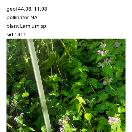
geol
44.98, 11.98
pollinator
NA
plant
Lamium sp.
sid
1411