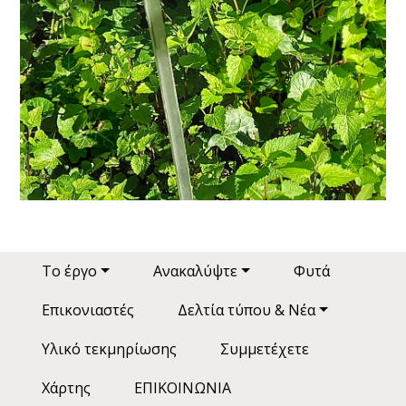
Main navigation
Το έργο
Ανακαλύψτε
Φυτά
Επικονιαστές
Δελτία τύπου & Νέα
Υλικό τεκμηρίωσης
Συμμετέχετε
Χάρτης
ΕΠΙΚΟΙΝΩΝΙΑ