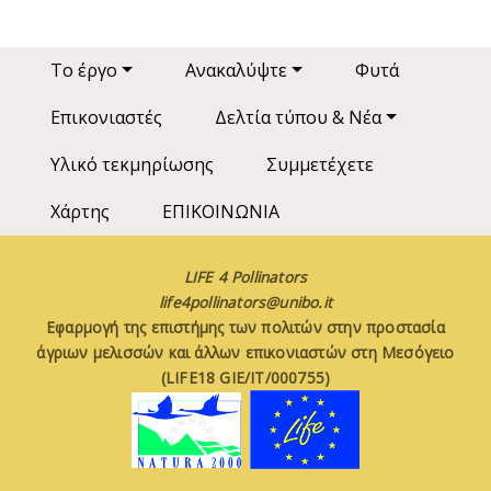
Main navigation
Το έργο
Ανακαλύψτε
Φυτά
Επικονιαστές
Δελτία τύπου & Νέα
Υλικό τεκμηρίωσης
Συμμετέχετε
Χάρτης
ΕΠΙΚΟΙΝΩΝΙΑ
LIFE 4 Pollinators
life4pollinators@unibo.it
Εφαρμογή της επιστήμης των πολιτών στην προστασία
άγριων μελισσών και άλλων επικονιαστών στη Μεσόγειο
(LIFE18 GIE/IT/000755)