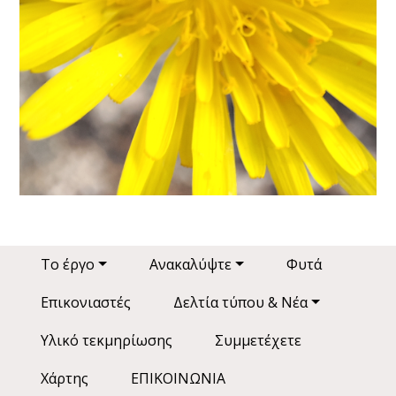
Main navigation
Το έργο
Ανακαλύψτε
Φυτά
Επικονιαστές
Δελτία τύπου & Νέα
Υλικό τεκμηρίωσης
Συμμετέχετε
Χάρτης
ΕΠΙΚΟΙΝΩΝΙΑ