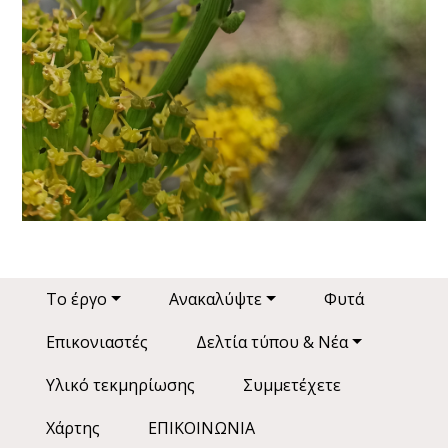
Main navigation
Το έργο
Ανακαλύψτε
Φυτά
Επικονιαστές
Δελτία τύπου & Νέα
Υλικό τεκμηρίωσης
Συμμετέχετε
Χάρτης
ΕΠΙΚΟΙΝΩΝΙΑ