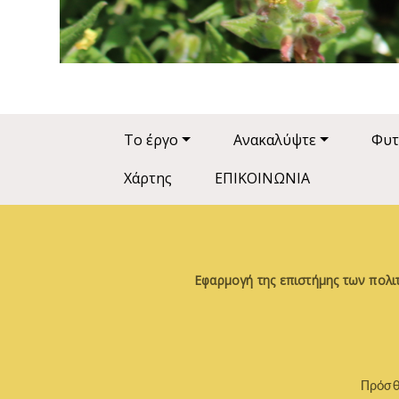
Main navigation
Το έργο
Ανακαλύψτε
Φυτ
Χάρτης
ΕΠΙΚΟΙΝΩΝΙΑ
Εφαρμογή της επιστήμης των πολι
Πρόσθ