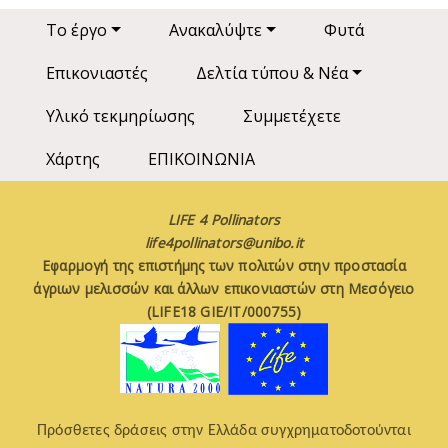
Main navigation
Το έργο
Ανακαλύψτε
Φυτά
Επικονιαστές
Δελτία τύπου & Νέα
Υλικό τεκμηρίωσης
Συμμετέχετε
Χάρτης
ΕΠΙΚΟΙΝΩΝΙΑ
LIFE 4 Pollinators
life4pollinators@unibo.it
Εφαρμογή της επιστήμης των πολιτών στην προστασία
άγριων μελισσών και άλλων επικονιαστών στη Μεσόγειο
(LIFE18 GIE/IT/000755)
Πρόσθετες δράσεις στην Ελλάδα συγχρηματοδοτούνται