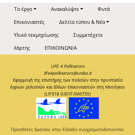
Main navigation
Το έργο
Ανακαλύψτε
Φυτά
Επικονιαστές
Δελτία τύπου & Νέα
Υλικό τεκμηρίωσης
Συμμετέχετε
Χάρτης
ΕΠΙΚΟΙΝΩΝΙΑ
LIFE 4 Pollinators
life4pollinators@unibo.it
Εφαρμογή της επιστήμης των πολιτών στην προστασία
άγριων μελισσών και άλλων επικονιαστών στη Μεσόγειο
(LIFE18 GIE/IT/000755)
Πρόσθετες δράσεις στην Ελλάδα συγχρηματοδοτούνται