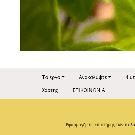
Main navigation
Το έργο
Ανακαλύψτε
Φυτ
Χάρτης
ΕΠΙΚΟΙΝΩΝΙΑ
Εφαρμογή της επιστήμης των πολι