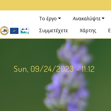
Παράκαμψη προς το κυρίως περιεχόμενο
Κεντρική πλοήγηση
Το έργο
Ανακαλύψτε
Συμμετέχετε
Χάρτης
Ε
Sun, 09/24/2023 - 11:12