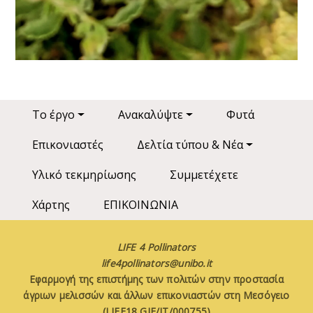
Main navigation
Το έργο
Ανακαλύψτε
Φυτά
Επικονιαστές
Δελτία τύπου & Νέα
Υλικό τεκμηρίωσης
Συμμετέχετε
Χάρτης
ΕΠΙΚΟΙΝΩΝΙΑ
LIFE 4 Pollinators
life4pollinators@unibo.it
Εφαρμογή της επιστήμης των πολιτών στην προστασία
άγριων μελισσών και άλλων επικονιαστών στη Μεσόγειο
(LIFE18 GIE/IT/000755)