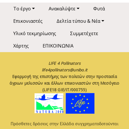
Main navigation
Το έργο
Ανακαλύψτε
Φυτά
Επικονιαστές
Δελτία τύπου & Νέα
Υλικό τεκμηρίωσης
Συμμετέχετε
Χάρτης
ΕΠΙΚΟΙΝΩΝΙΑ
LIFE 4 Pollinators
life4pollinators@unibo.it
Εφαρμογή της επιστήμης των πολιτών στην προστασία
άγριων μελισσών και άλλων επικονιαστών στη Μεσόγειο
(LIFE18 GIE/IT/000755)
Πρόσθετες δράσεις στην Ελλάδα συγχρηματοδοτούνται