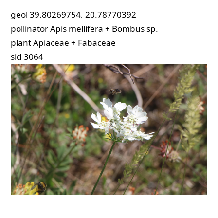
geol
39.80269754, 20.78770392
pollinator
Apis mellifera + Bombus sp.
plant
Apiaceae + Fabaceae
sid
3064