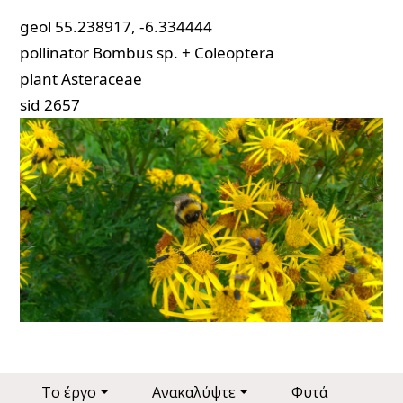
geol
55.238917, -6.334444
pollinator
Bombus sp. + Coleoptera
plant
Asteraceae
sid
2657
Main navigation
Το έργο
Ανακαλύψτε
Φυτά